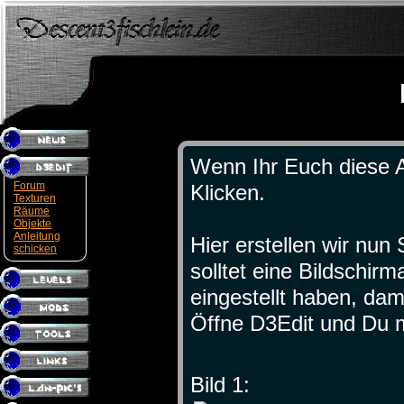
Wenn Ihr Euch diese A
Forum
Klicken.
Texturen
Räume
Objekte
Anleitung
Hier erstellen wir nun 
schicken
solltet eine Bildschir
eingestellt haben, dam
Öffne D3Edit und Du 
Bild 1: