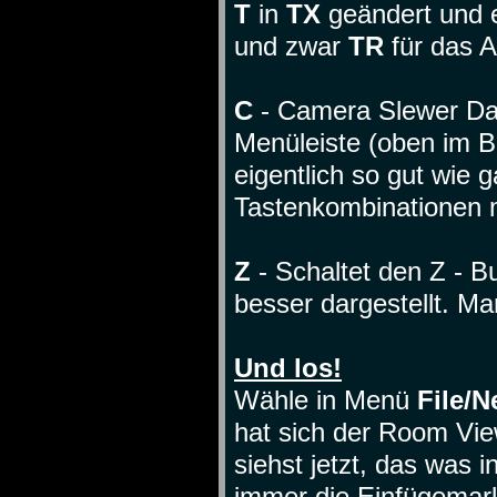
T
in
TX
geändert und 
und zwar
TR
für das 
C
- Camera Slewer Das
Menüleiste (oben im B
eigentlich so gut wie 
Tastenkombinationen 
Z
- Schaltet den Z - B
besser dargestellt. M
Und los!
Wähle in Menü
File/
hat sich der Room Vie
siehst jetzt, das was i
immer die Einfügemark