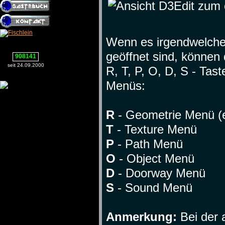
Wenn es irgendwelche 
geöffnet sind, können
908141
seit 24.09.2000
R, T, P, O, D, S - Tas
Menüs:
R
- Geometrie Menü (ex
T
- Texture Menü
P
- Path Menü
O
- Object Menü
D
- Doorway Menü
S
- Sound Menü
Anmerkung:
Bei der 