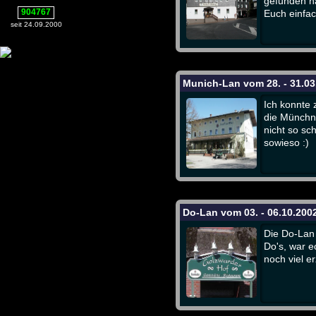
gefunden h
904767
Euch einfac
seit 24.09.2000
Munich-Lan vom 28. - 31.03
Ich konnte 
die Münchn
nicht so s
sowieso :)
Do-Lan vom 03. - 06.10.200
Die Do-Lan 
Do's, war e
noch viel e