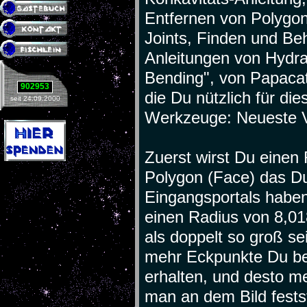
Entfernen von Polygo
Joints, Finden und Be
Anleitungen von Hydra
Bending", von Papacat 
902953
die Du nützlich für di
seit 24.09.2000
Werkzeuge: Neueste V
Zuerst wirst Du einen
Polygon (Face) das Du
Eingangsportals haben
einen Radius von 8,01
als doppelt so groß se
mehr Eckpunkte Du be
erhalten, und desto me
man an dem Bild festst