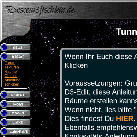
Tunn
Wenn Ihr Euch diese A
Forum
Klicken
Texturen
Räume
Objekte
Anleitung
Voraussetzungen: Gr
schicken
D3-Edit, diese Anleitu
Räume erstellen kanns
Wenn nicht, lies bitte
Dies findest Du
HIER
.
Ebenfalls empfehlensw
Konkavitäts-Anleitung