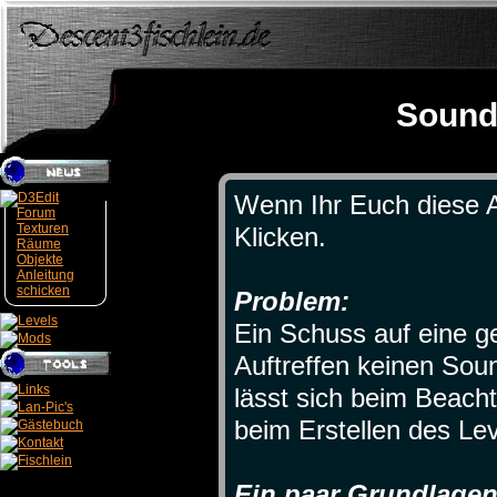
Sound
Wenn Ihr Euch diese A
Forum
Texturen
Klicken.
Räume
Objekte
Anleitung
schicken
Problem:
Ein Schuss auf eine 
Auftreffen keinen Sou
lässt sich beim Beach
beim Erstellen des Le
Ein paar Grundlagen