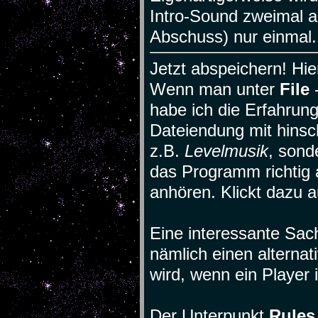
Intro-Sound zweimal ab
Abschuss) nur einmal..
Jetzt abspeichern! Hie
Wenn man unter
File
habe ich die Erfahrun
Dateiendung mit hinsch
z.B.
Levelmusik
, sond
das Programm richtig 
anhören. Klickt dazu 
Eine interessante Sac
nämlich einen alternat
wird, wenn ein Player
Der Unterpunkt
Rules