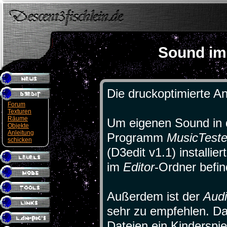
Sound im
Die druckoptimierte An
Forum
Texturen
Räume
Um eigenen Sound in d
Objekte
Anleitung
Programm
MusicTeste
schicken
(D3edit v1.1) installi
im
Editor
-Ordner befin
Außerdem ist der
Aud
sehr zu empfehlen. Da
Dateien ein Kinderspie