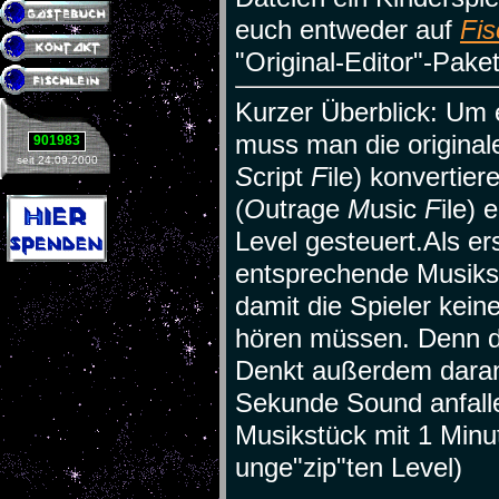
euch entweder auf
Fis
"Original-Editor"-Pake
Kurzer Überblick: Um 
muss man die original
901983
seit 24.09.2000
S
cript
F
ile) konvertie
(
O
utrage
M
usic
F
ile) 
Level gesteuert.Als er
entsprechende Musiks
damit die Spieler kein
hören müssen. Denn da
Denkt außerdem daran,
Sekunde Sound anfall
Musikstück mit 1 Minu
unge"zip"ten Level)