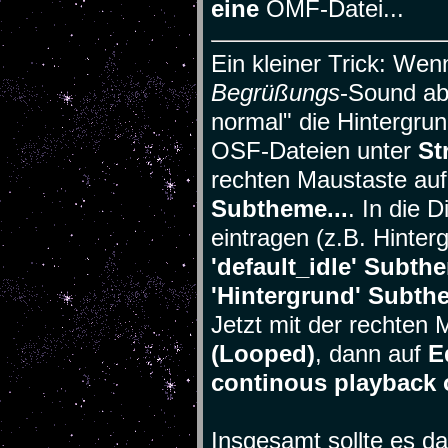
eine
OMF-Datei...
Ein kleiner Trick: Wenn 
Begrüßungs
-Sound ab
normal" die Hintergru
OSF-Dateien unter
St
rechten Maustaste au
Subtheme...
. In die
eintragen (z.B. Hinter
'default_idle' Subth
'Hintergrund' Subth
Jetzt mit der rechten
(Looped)
, dann auf
Ed
continous playback 
Insgesamt sollte es d