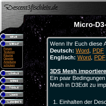
Micro-D3-
Wenn Ihr Euch diese A
Forum
Deutsch:
Word
,
PDF
Texturen
Räume
Englisch:
Word
,
PDF
Objekte
Anleitung
schicken
3DS Mesh importier
Ein paar Bedingungen
Mesh in D3Edit zu imp
Einhalten der Des