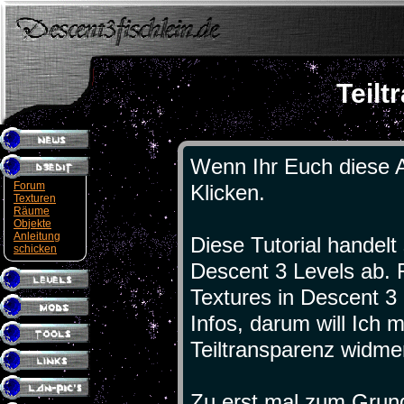
Teilt
Wenn Ihr Euch diese A
Forum
Klicken.
Texturen
Räume
Objekte
Anleitung
Diese Tutorial handelt 
schicken
Descent 3 Levels ab. 
Textures in Descent 3 g
Infos, darum will Ich m
Teiltransparenz widme
Zu erst mal zum Grund