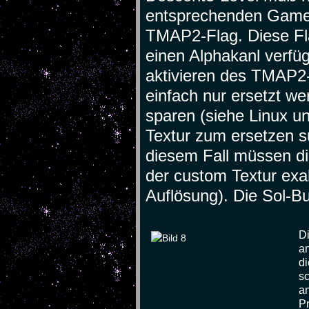
entsprechenden Gameta
TMAP2-Flag. Diese Fla
einen Alphakanl verfüg
aktivieren des TMAP2-
einfach nur ersetzt w
sparen (siehe Linux u
Textur zum ersetzen su
diesem Fall müssen di
der custom Textur exa
Auflösung). Die Sol-B
D
an
di
sc
an
Pr