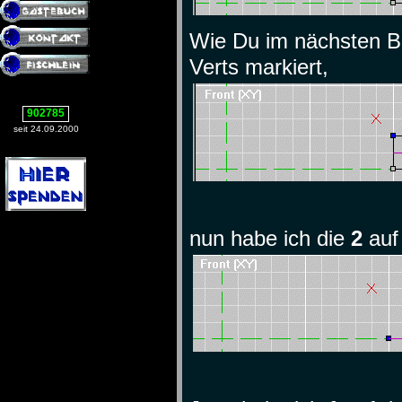
Wie Du im nächsten Bi
Verts markiert,
902785
seit 24.09.2000
nun habe ich die
2
auf