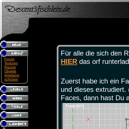
Für alle die sich den
Forum
HIER
das orf runterla
Texturen
Räume
Objekte
Anleitung
Zuerst habe ich ein Fa
schicken
und dieses extrudiert.
Faces, dann hast Du a