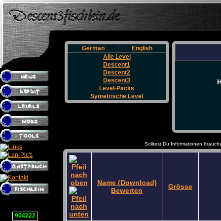
German
English
Alle Level
Descent1
Descent2
Descent3
H
Level-Packs
Symetrische Level
Solltest Du Informationen brauch
Name (Download)
Grösse
Bewerten
904222