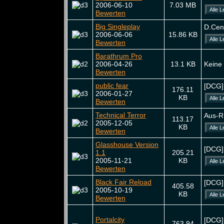
2006-06-10
7.03 MB
Bewerten
Big Singleplay
D.Cen
2006-06-06
15.86 KB
Bewerten
Barathrum Pro
2006-04-26
13.1 KB
Keine
Bewerten
public fear
[DCG]
176.11
2006-01-27
KB
Bewerten
Technical Terror
Aus-R
113.17
2005-12-05
KB
Bewerten
Glasshouse Version
[DCG]
1.1
205.21
2005-11-21
KB
Bewerten
Black Fair Reload
[DCG]
405.58
2005-10-19
KB
Bewerten
Portalcity
[DCG]
763.94