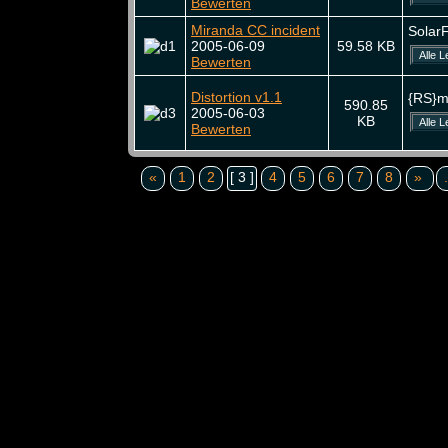
Bewerten
Miranda CC incident
Solar
2005-06-09
59.58 KB
Bewerten
Distortion v1.1
{RS}m
590.85
2005-06-03
KB
Bewerten
«
1
2
[ 3 ]
4
5
6
7
8
»