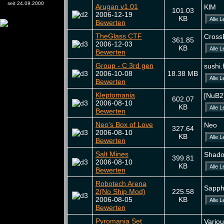
seit 24.09.2000
Arugan v1.01
KlM
101.03
2006-12-19
KB
Bewerten
TheGlass CTF
Cross
361.85
2006-12-03
KB
Bewerten
Group - C 3rd gen
sushi.
2006-10-08
18.38 MB
Bewerten
Kleptomania
[NuB2
602.07
2006-08-10
KB
Bewerten
Neo's Box of Love
Neo
327.64
2006-08-10
KB
Bewerten
Salt Mines
Shado
399.81
2006-08-10
KB
Bewerten
Robotech Arena
Sapph
2(No Ship Mod)
225.58
2006-08-05
KB
Bewerten
Pyromania Set
Vario