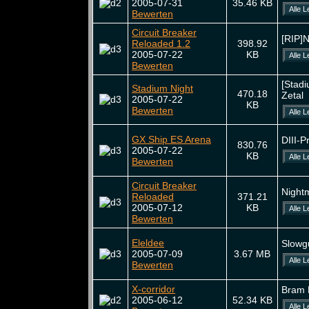
2005-07-31
35.46 KB
Bewerten
Circuit Breaker
[RIP]
Reloaded 1.2
398.92
2005-07-22
KB
Bewerten
[Stadi
Stadium Night
470.18
Zetal
2005-07-22
KB
Bewerten
GX Ship ES Arena
DIII-P
830.76
2005-07-22
KB
Bewerten
Circuit Breaker
Night
Reloaded
371.21
2005-07-12
KB
Bewerten
Eleldee
Slowg
2005-07-09
3.67 MB
Bewerten
X-corridor
Bram
2005-06-12
52.34 KB