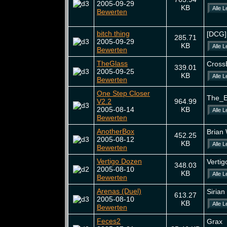
2005-09-29
KB
Bewerten
bitch thing
[DCG]
285.71
2005-09-29
KB
Bewerten
TheGlass
Cross
339.01
2005-09-25
KB
Bewerten
One Step Closer
The_
V2.2
964.99
2005-08-14
KB
Bewerten
AnotherBox
Brian 
452.25
2005-08-12
KB
Bewerten
Vertigo Dozen
Vertig
348.03
2005-08-10
KB
Bewerten
Arenas (Duel)
Sirian
613.27
2005-08-10
KB
Bewerten
Feces2
Grax