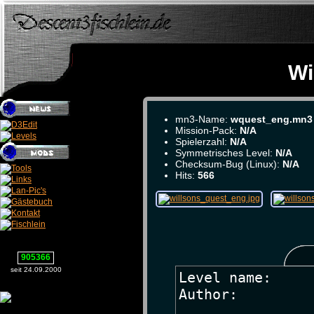
Wi
mn3-Name:
wquest_eng.mn3
Mission-Pack:
N/A
Spielerzahl:
N/A
Symmetrisches Level:
N/A
Checksum-Bug (Linux):
N/A
Hits:
566
905366
seit 24.09.2000