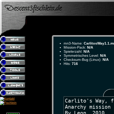
mn3-Name:
CarlitosWay1.1.
Mission-Pack:
N/A
Spielerzahl:
N/A
Symmetrisches Level:
N/A
Checksum-Bug (Linux):
N/A
Hits:
716