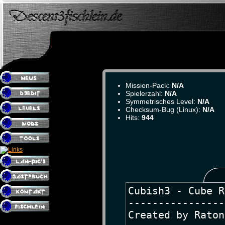
Mission-Pack:
N/A
Spielerzahl:
N/A
Symmetrisches Level:
N/A
Checksum-Bug (Linux):
N/A
Hits:
944