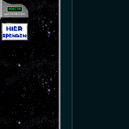
908739
seit 24.09.2000