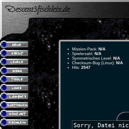
Mission-Pack:
N/A
Spielerzahl:
N/A
Symmetrisches Level:
N/A
Checksum-Bug (Linux):
N/A
Hits:
2547