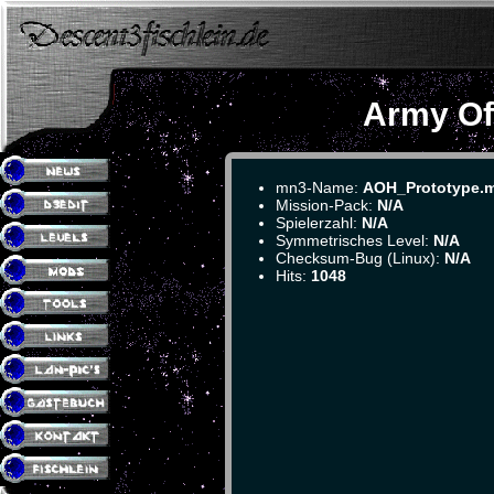
Army Of
mn3-Name:
AOH_Prototype.
Mission-Pack:
N/A
Spielerzahl:
N/A
Symmetrisches Level:
N/A
Checksum-Bug (Linux):
N/A
Hits:
1048