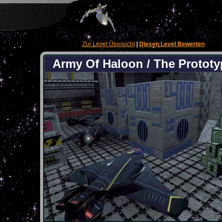
Zur Level Übersicht
|
Diesen Level Bewerten
Army Of Haloon / The Prototy