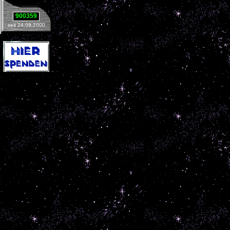
900359
seit 24.09.2000