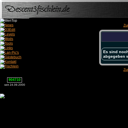
Zu
Es sind noch
abgegeben 
Zu
904710
seit 24.09.2000