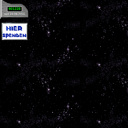
901228
seit 24.09.2000