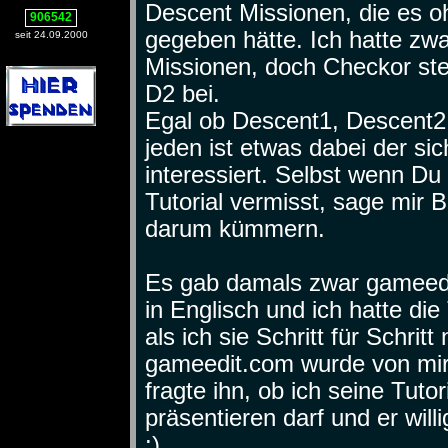
Descent Missionen, die es o
906542
gegeben hätte. Ich hatte zw
seit 24.09.2000
Missionen, doch Checkor st
D2 bei.
Egal ob Descent1, Descent2 
jeden ist etwas dabei der si
interessiert. Selbst wenn Du
Tutorial vermisst, sage mir 
darum kümmern.
Es gab damals zwar gameedi
in Englisch und ich hatte die
als ich sie Schritt für Schri
gameedit.com wurde von mir 
fragte ihn, ob ich seine Tuto
präsentieren darf und er willi
:)