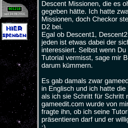
Descent Missionen, die es o
901218
gegeben hätte. Ich hatte zw
seit 24.09.2000
Missionen, doch Checkor st
D2 bei.
Egal ob Descent1, Descent2 
jeden ist etwas dabei der si
interessiert. Selbst wenn Du
Tutorial vermisst, sage mir 
darum kümmern.
Es gab damals zwar gameedi
in Englisch und ich hatte die
als ich sie Schritt für Schri
gameedit.com wurde von mir 
fragte ihn, ob ich seine Tuto
präsentieren darf und er willi
:)